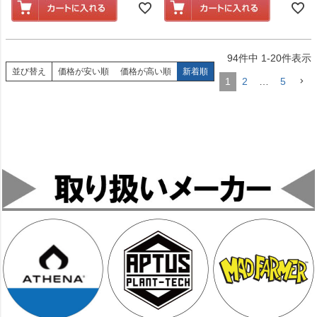
94
件中
1
-
20
件表示
並び替え
価格が安い順
価格が高い順
新着順
1
2
…
5