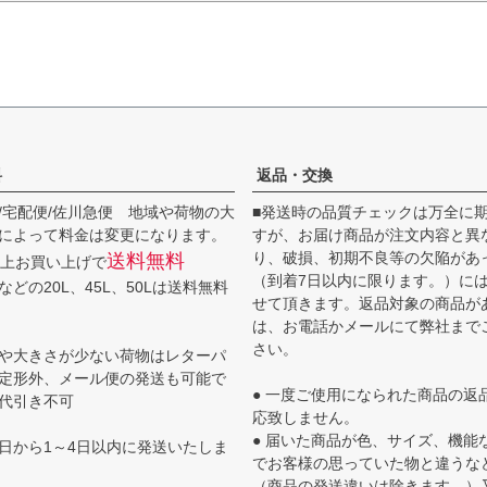
料
返品・交換
/宅配便/佐川急便 地域や荷物の大
■発送時の品質チェックは万全に
によって料金は変更になります。
すが、お届け商品が注文内容と異
り、破損、初期不良等の欠陥があ
送料無料
円以上お買い上げで
（到着7日以内に限ります。）に
どの20L、45L、50Lは送料無料
せて頂きます。返品対象の商品が
は、お電話かメールにて弊社まで
さい。
や大きさが少ない荷物はレターパ
定形外、メール便の発送も可能で
● 一度ご使用になられた商品の返
代引き不可
応致しません。
● 届いた商品が色、サイズ、機能
日から1～4日以内に発送いたしま
でお客様の思っていた物と違うな
（商品の発送違いは除きます。）