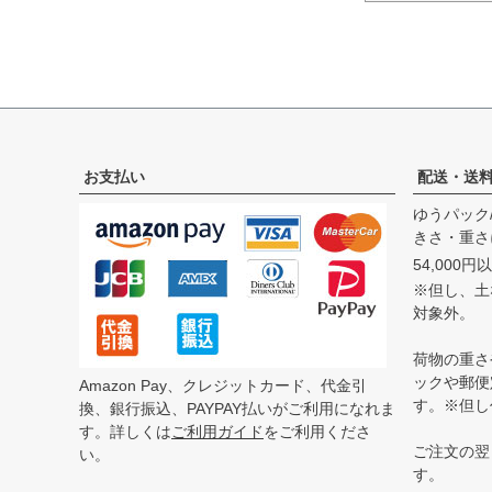
お支払い
配送・送
ゆうパック
きさ・重さ
54,000
※但し、土な
対象外。
荷物の重さ
ックや郵便
Amazon Pay、クレジットカード、代金引
す。※但し
換、銀行振込、PAYPAY払いがご利用になれま
す。詳しくは
ご利用ガイド
をご利用くださ
ご注文の翌
い。
す。