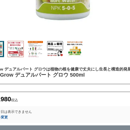
art Grow デュアルパート グロウは植物の根を健康で丈夫にし生長と構造的
art Grow デュアルパート グロウ 500ml
,980
税込
け日は表示できません
を変更