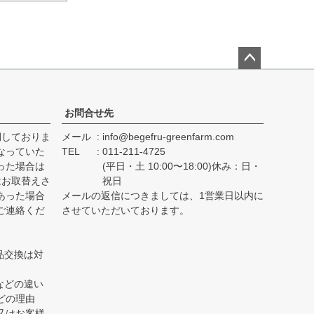
ペー
ジト
ップ
お問合せ先
へ
期しておりま
メール
info@begefru-greenfarm.com
なっていた
TEL
011-211-4725
った場合は
(平日・土 10:00〜18:00)休み：日・
はお取替えさ
祝日
あった場合
メールの返信につきましては、1営業日以内に
ご連絡くだ
させていただいております。
品交換は対
などの違い
どの理由
又はお客様