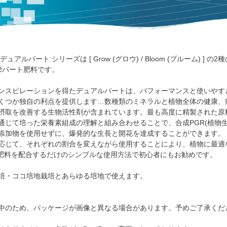
アルパート シリーズは [ Grow (グロウ) / Bloom (ブルーム) ] の
2パート肥料です。
ンスピレーションを得たデュアルパートは、パフォーマンスと使いやす
くつか独自の利点を提供します…数種類のミネラルと植物全体の健康、
摂取を改善する生物活性剤が含まれています。最も高度に精製された原
通じて培った栄養素組成の理解と組み合わせることで、合成PGR(植物生
添加物を使用せずに、爆発的な生長と開花を達成することができます。
応じて、それぞれの割合を変えながら使用することにより、植物に最適
の肥料を配合するだけのシンプルな使用方法で初心者にもお勧めです。
培・ココ培地栽培とあらゆる培地で使えます。
中のため、パッケージが画像と異なる場合があります。予めご了承くだ