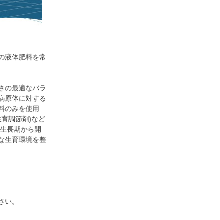
2種の液体肥料を常
さの最適なバラ
病原体に対する
料のみを使用
育調節剤)など
 生長期から開
な生育環境を整
さい。