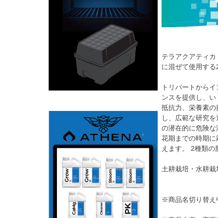
テラアクアティカ デュ
に混ぜて使用する
トリパートからイ
ンスを提供し、い
抵抗力、栄養素の
し、広範な研究を
の潜在的に危険な
花期までの時期に
えます。 2種類
土耕栽培・水耕栽
※商品名切り替え