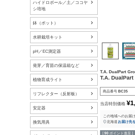
ハイドロボール／土／ココヤ
シ培地
鉢（ポット）
水耕栽培キット
pH／EC測定器
発芽／育苗の保温箱など
T.A. DualP
T.A. DualP
植物育成ライト
商品番号
BC35
リフレクター（反射板）
¥
1
当店特別価格
安定器
この地域へのお届
換気用具
北海道
お届け先
[
90
ポイント進呈 ]