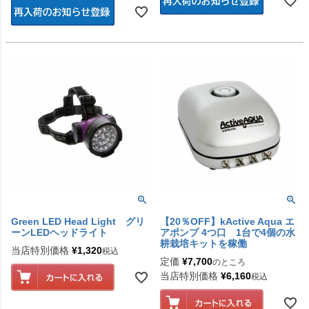
Green LED Head Light グリ
【20％OFF】kActive Aqua エ
ーンLEDヘッドライト
アポンプ 4つ口 1台で4個の水
耕栽培キットを稼働
当店特別価格
¥
1,320
税込
定価
¥
7,700
のところ
当店特別価格
¥
6,160
税込