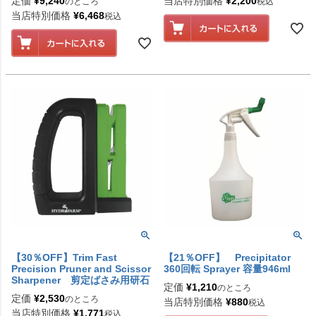
定価
¥
9,240
当店特別価格
¥
2,200
のところ
税込
当店特別価格
¥
6,468
税込
【30％OFF】Trim Fast
【21％OFF】 Precipitator
Precision Pruner and Scissor
360回転 Sprayer 容量946ml
Sharpener 剪定ばさみ用研石
定価
¥
1,210
のところ
定価
¥
2,530
のところ
当店特別価格
¥
880
税込
当店特別価格
¥
1,771
税込