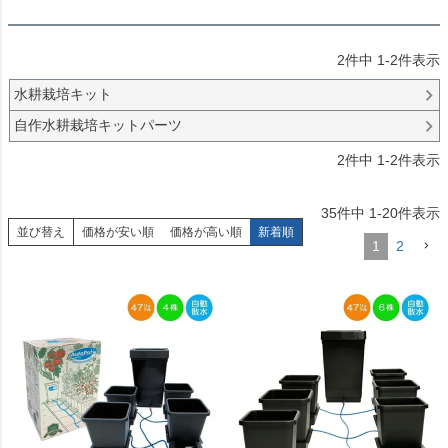
2
件中
1
-
2
件表示
水耕栽培キット
自作水耕栽培キットパーツ
2
件中
1
-
2
件表示
35
件中
1
-
20
件表示
並び替え
価格が安い順
価格が高い順
新着順
1
2