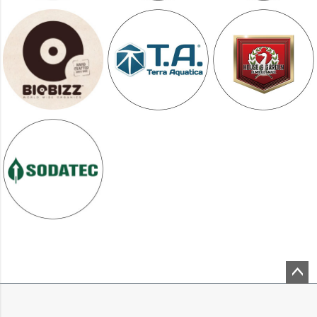
ペー
ジト