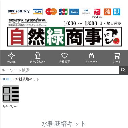
MOME
送料/支払い
会社概要
マイページ
カート
HOME
水耕栽培キット
カテゴリー
水耕栽培キット