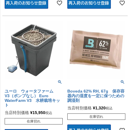
ユーロ ウォータファーム
Boveda 62% RH, 67g 保存容
V3（ポンプなし） Euro
器内の湿度を一定に保つための
WaterFarm V3 水耕栽培キッ
調湿剤
ト
当店特別価格
¥
1,320
税込
当店特別価格
¥
15,950
税込
在庫切れ
在庫切れ