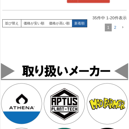
35
件中
1
-
20
件表示
並び替え
価格が安い順
価格が高い順
新着順
1
2