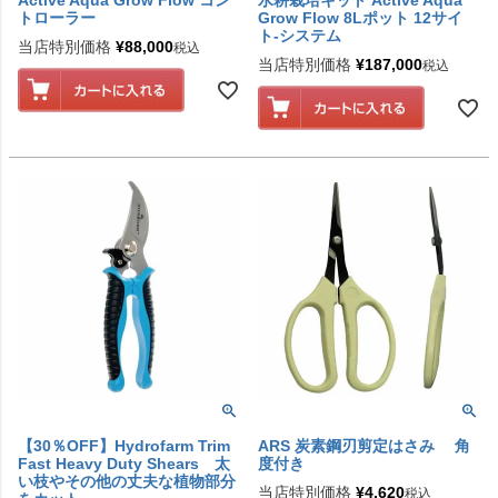
Active Aqua Grow Flow コン
水耕栽培キット Active Aqua
トローラー
Grow Flow 8Lポット 12サイ
ト-システム
当店特別価格
¥
88,000
税込
当店特別価格
¥
187,000
税込
【30％OFF】Hydrofarm Trim
ARS 炭素鋼刃剪定はさみ 角
Fast Heavy Duty Shears 太
度付き
い枝やその他の丈夫な植物部分
当店特別価格
¥
4,620
税込