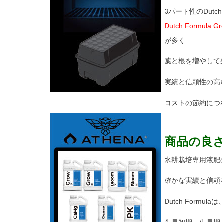
3パート性のDutc
Dutch Formula G
が多く
葉と根を増やして
実績と信頼性の高
コストの節約につ
商品の良
水耕栽培専用液肥の
確かな実績と信頼
Dutch Formul