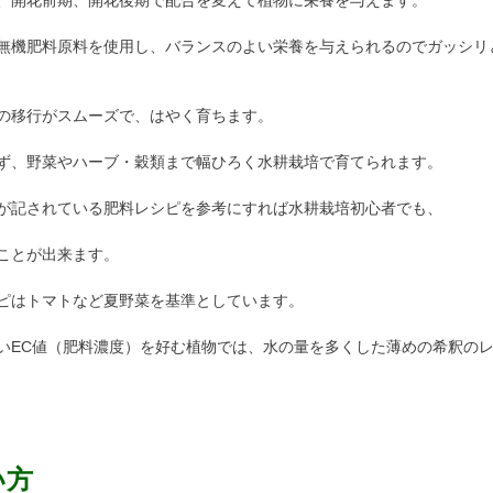
、開花前期、開花後期で配合を変えて植物に栄養を与えます。
無機肥料原料を使用し、バランスのよい栄養を与えられるのでガッシリ
の移行がスムーズで、はやく育ちます。
ず、野菜やハーブ・穀類まで幅ひろく水耕栽培で育てられます。
が記されている肥料レシピを参考にすれば水耕栽培初心者でも、
ことが出来ます。
ピはトマトなど夏野菜を基準としています。
いEC値（肥料濃度）を好む植物では、水の量を多くした薄めの希釈の
い方