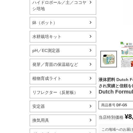
ハイドロボール／土／ココヤ
シ培地
鉢（ポット）
水耕栽培キット
pH／EC測定器
発芽／育苗の保温箱など
植物育成ライト
液体肥料 Dutch
され実績と信頼を
Dutch Form
リフレクター（反射板）
商品番号
DF-G5
安定器
¥
8
当店特別価格
換気用具
この地域へのお届