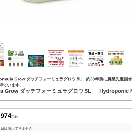
 Formula Grow ダッチフォーミュラグロウ 5L 約30年前に農業先進
得ています。
ula Grow ダッチフォーミュラグロウ 5L Hydroponic Nu
,974
税込
け日は表示できません