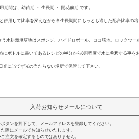
用期間は、幼苗期 ・ 生長期 ・ 開花前期 です。
ICRO と併用して比率を変えながら各生長期間にもっとも適した配合比率の
mulaに合う水耕栽培培地はスポンジ、ハイドロボール、ココ培地、ロックウー
めにボトルに書いてあるレシピの半分から8割程度で水に希釈する事を
日光に当てず光の当たらない場所で保管して下さい。
入荷お知らせメールについて
せボタンを押下して、メールアドレスを登録してください。
した際にメールでお知らせいたします。
やご注文を確定するものではありません。