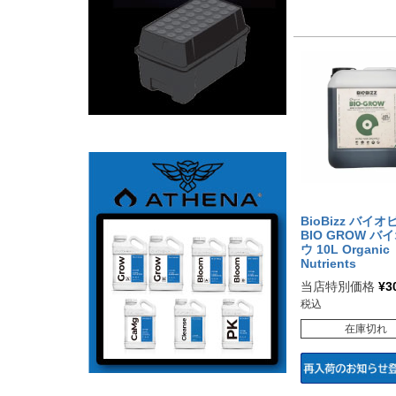
BioBizz バイ
BIO GROW バ
ウ 10L Organic
Nutrients
当店特別価格
¥
3
税込
在庫切れ