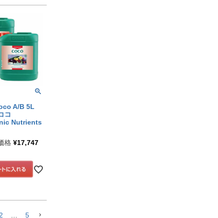
oco A/B 5L
ココ
ic Nutrients
価格
¥
17,747
2
…
5