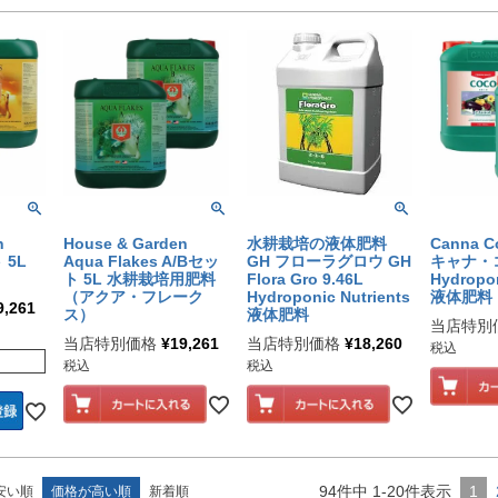
n
House & Garden
水耕栽培の液体肥料
Canna C
 5L
Aqua Flakes A/Bセッ
GH フローラグロウ GH
キャナ・
ト 5L 水耕栽培用肥料
Flora Gro 9.46L
Hydropon
（アクア・フレーク
Hydroponic Nutrients
液体肥料
9,261
ス）
液体肥料
当店特別
当店特別価格
¥
19,261
当店特別価格
¥
18,260
税込
税込
税込
94
件中
1
-
20
件表示
1
安い順
価格が高い順
新着順