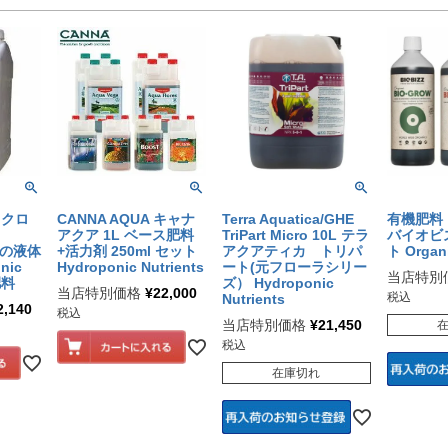
イクロ
CANNA AQUA キャナ
Terra Aquatica/GHE
有機肥料 
アクア 1L ベース肥料
TriPart Micro 10L テラ
バイオビズ
培の液体
+活力剤 250ml セット
アクアティカ トリパ
ト Organi
nic
Hydroponic Nutrients
ート(元フローラシリー
当店特別
肥料
ズ） Hydroponic
当店特別価格
¥
22,000
税込
Nutrients
2,140
税込
当店特別価格
¥
21,450
税込
在庫切れ