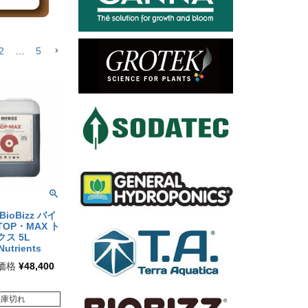
2
…
5
ioBizz バイ
OP・MAX ト
クス 5L
Nutrients
価格
¥
48,400
在庫切れ