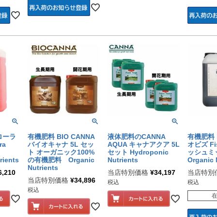
ローラ
有機肥料 BIO CANNA
液体肥料のCANNA
有機肥料 B
ra
バイオキャナ 5L セッ
AQUA キャナアクア 5L
オビズ Fi
ト オーガニック100%
セット Hydroponic
ッシュミッ
rients
の有機肥料 Organic
Nutrients
Organic 
Nutrients
6,210
当店特別価格
¥
34,197
当店特別
当店特別価格
¥
34,896
税込
税込
税込