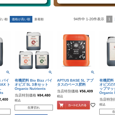
94
件中
1
-
20
件表示
1
安い順
価格が高い順
新着順
z バイ
有機肥料 Bio Bizz バイ
APTUS BASE 5L アプ
有機肥料 B
AX ト
オビズ 5L 3本セット
タスのベース肥料
オビズのT
0L
Organic Nutrients
ップマッ
当店特別価格
¥
56,409
ts
Organic 
当店特別価格
¥
84,480
税込
2,400
当店特別
税込
税込
在庫切れ