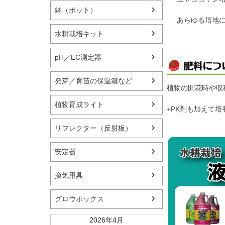
鉢（ポット）
あらゆる培地
水耕栽培キット
pH／EC測定器
発芽／育苗の保温箱など
植物の開花時や収
植物育成ライト
+PK剤も加えて
リフレクター（反射板）
安定器
換気用具
グロウボックス
2026年4月