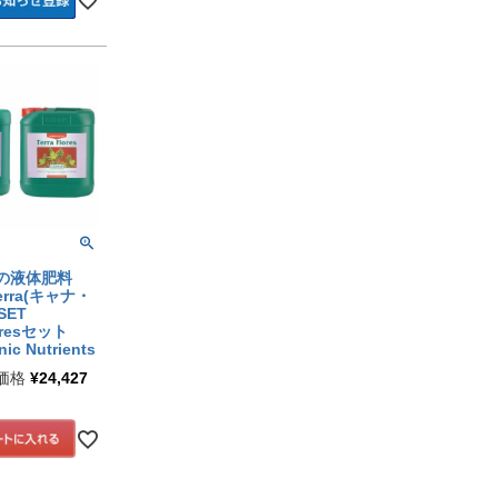
の液体肥料
Terra(キャナ・
SET
oresセット
ic Nutrients
価格
¥
24,427