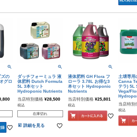
オビズの
ダッチフォーミュラ 液
液体肥料 GH Flora フ
土壌専用
イオグロ
体肥料 Dutch Formula
ローラ 3.78L お得な3
Canna 
5L 3本セット
本セット Hydroponic
テラ) 5L 
Hydroponic Nutrients
Nutrients
Vega/Fl
Hydropon
0,800
当店特別価格
¥
28,500
当店特別価格
¥
25,801
当店特別
税込
税込
税込
在庫切れ
詳細を見る