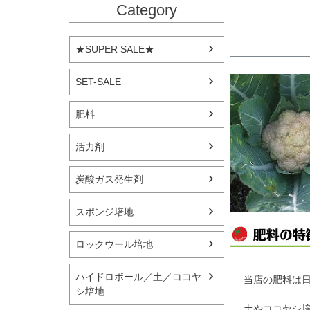
Category
★SUPER SALE★
SET-SALE
肥料
活力剤
炭酸ガス発生剤
スポンジ培地
ロックウール培地
ハイドロボール／土／ココヤ
当店の肥料は
シ培地
土やココヤシ