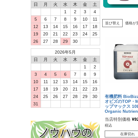
日
月
火
水
木
金
土
1
2
3
4
5
6
7
8
9
10
11
並び替え
価格が
12
13
14
15
16
17
18
19
20
21
22
23
24
25
26
27
28
29
30
2026年5月
日
月
火
水
木
金
土
1
2
3
4
5
6
7
8
9
10
11
12
13
14
15
16
17
18
19
20
21
22
23
24
25
26
27
28
29
30
有機肥料 BioBiz
オビズのTOP・M
31
ップマックス 1
Organic Nutrien
当店特別価格
¥
9
税込
在庫切れ