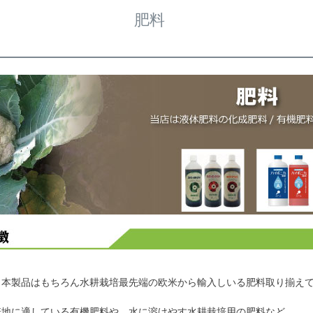
肥料
日本製品はもちろん水耕栽培最先端の欧米から輸入しいる肥料取り揃え
培地に適している有機肥料や、水に溶けやす水耕栽培用の肥料など