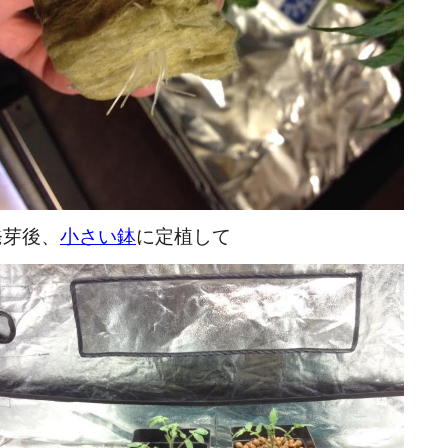
発芽後、
小さい鉢
に定植して