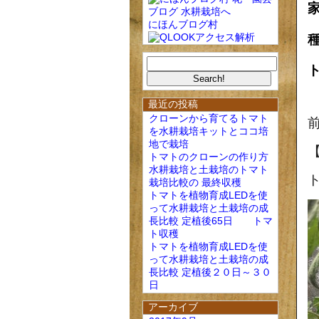
にほんブログ村
最近の投稿
クローンから育てるトマト
を水耕栽培キットとココ培
地で栽培
トマトのクローンの作り方
水耕栽培と土栽培のトマト
栽培比較の 最終収穫
トマトを植物育成LEDを使
って水耕栽培と土栽培の成
長比較 定植後65日 トマ
ト収穫
トマトを植物育成LEDを使
って水耕栽培と土栽培の成
長比較 定植後２０日～３０
日
アーカイブ