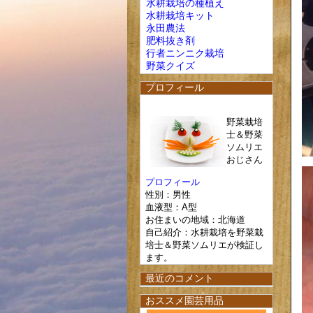
水耕栽培の種植え
水耕栽培キット
永田農法
肥料抜き剤
行者ニンニク栽培
野菜クイズ
プロフィール
野菜栽培
士＆野菜
ソムリエ
おじさん
プロフィール
性別：男性
血液型：A型
お住まいの地域：北海道
自己紹介：水耕栽培を野菜栽
培士＆野菜ソムリエが検証し
ます。
最近のコメント
おススメ園芸用品