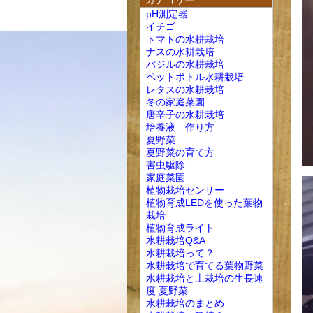
カテゴリー
pH測定器
イチゴ
トマトの水耕栽培
ナスの水耕栽培
バジルの水耕栽培
ペットボトル水耕栽培
レタスの水耕栽培
冬の家庭菜園
唐辛子の水耕栽培
培養液 作り方
夏野菜
夏野菜の育て方
害虫駆除
家庭菜園
植物栽培センサー
植物育成LEDを使った葉物
栽培
植物育成ライト
水耕栽培Q&A
水耕栽培って？
水耕栽培で育てる葉物野菜
水耕栽培と土栽培の生長速
度 夏野菜
水耕栽培のまとめ