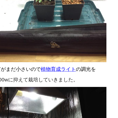
苗がまだ小さいので
植物育成ライト
の調光を
200wに抑えて栽培していきました。