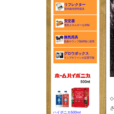
リフレクター
室内栽培照明器具
安定器
電気エネルギーを抑制
換気用具
脱臭やランプ熱抑制に使用
グロウボックス
ランプやファンが設置可能
◇
ハイポニカ500ml