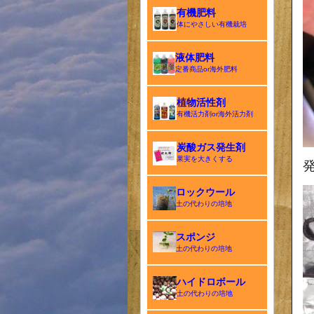
有機肥料
体にやさしい有機栽培
液体肥料
定番商品or海外肥料
植物活性剤
有機活力剤or海外活力剤
炭酸ガス発生剤
果実を大きくする
ロックウール
土の代わりの培地
スポンジ
土の代わりの培地
ハイドロボール
土の代わりの培地