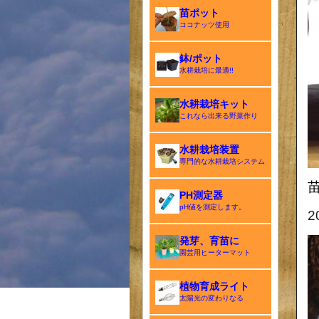
苗ポット
ココナッツ使用
鉢/ポット
水耕栽培に最適!!
水耕栽培キット
これなら出来る野菜作り
水耕栽培装置
専門的な水耕栽培システム
PH測定器
pH値を測定します。
発芽、育苗に
園芸用ヒーターマット
植物育成ライト
太陽光の変わりなる