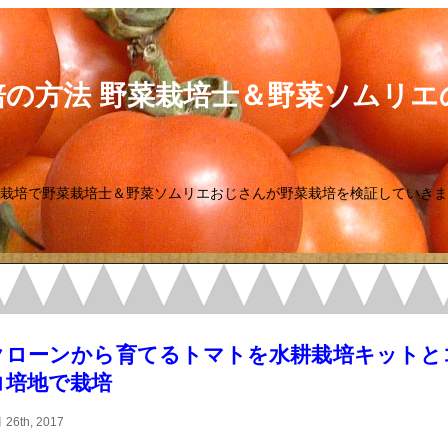
培の方法 野菜栽培士＆野菜ソムリエ
栽培で野菜栽培士＆野菜ソムリエおじさんが野菜栽培を検証していきま
クローンから育てるトマトを水耕栽培キットと
コ培地で栽培
 26th, 2017