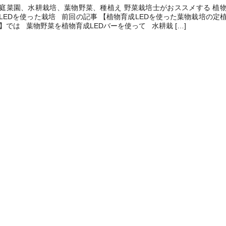
庭菜園、水耕栽培、葉物野菜、種植え 野菜栽培士がおススメする 植
LEDを使った栽培 前回の記事 【植物育成LEDを使った葉物栽培の定
】では 葉物野菜を植物育成LEDバーを使って 水耕栽 […]