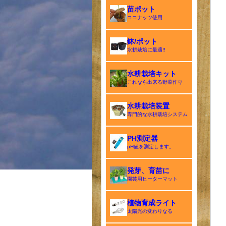
苗ポット
ココナッツ使用
鉢/ポット
水耕栽培に最適!!
水耕栽培キット
これなら出来る野菜作り
水耕栽培装置
専門的な水耕栽培システム
PH測定器
pH値を測定します。
発芽、育苗に
園芸用ヒーターマット
植物育成ライト
太陽光の変わりなる