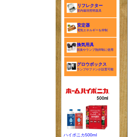
リフレクター
室内栽培照明器具
安定器
電気エネルギーを抑制
換気用具
脱臭やランプ熱抑制に使用
グロウボックス
ランプやファンが設置可能
ハイポニカ500ml