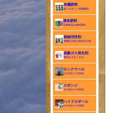
有機肥料
体にやさしい有機栽培
液体肥料
定番商品or海外肥料
植物活性剤
有機活力剤or海外活力剤
炭酸ガス発生剤
果実を大きくする
ロックウール
土の代わりの培地
スポンジ
土の代わりの培地
ハイドロボール
土の代わりの培地