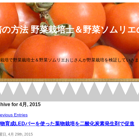
培の方法 野菜栽培士＆野菜ソムリエ
栽培で野菜栽培士＆野菜ソムリエおじさんが野菜栽培を検証していきま
hive for 4月, 2015
evious Entries
物育成LEDバーを使った葉物栽培を二酸化炭素発生剤で促進
日, 4月 29th, 2015