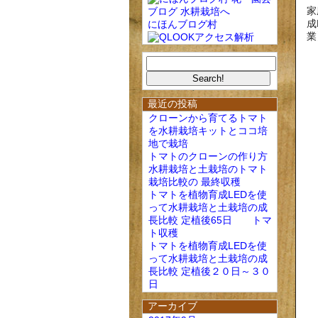
家
成
にほんブログ村
業
最近の投稿
クローンから育てるトマト
を水耕栽培キットとココ培
地で栽培
トマトのクローンの作り方
水耕栽培と土栽培のトマト
栽培比較の 最終収穫
トマトを植物育成LEDを使
って水耕栽培と土栽培の成
長比較 定植後65日 トマ
ト収穫
トマトを植物育成LEDを使
って水耕栽培と土栽培の成
長比較 定植後２０日～３０
日
アーカイブ