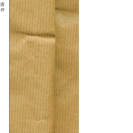
物育
植作