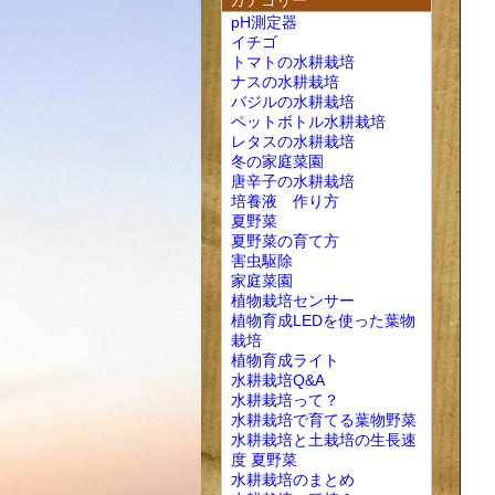
カテゴリー
pH測定器
イチゴ
トマトの水耕栽培
ナスの水耕栽培
バジルの水耕栽培
ペットボトル水耕栽培
レタスの水耕栽培
冬の家庭菜園
唐辛子の水耕栽培
培養液 作り方
夏野菜
夏野菜の育て方
害虫駆除
家庭菜園
植物栽培センサー
植物育成LEDを使った葉物
栽培
植物育成ライト
水耕栽培Q&A
水耕栽培って？
水耕栽培で育てる葉物野菜
水耕栽培と土栽培の生長速
度 夏野菜
水耕栽培のまとめ