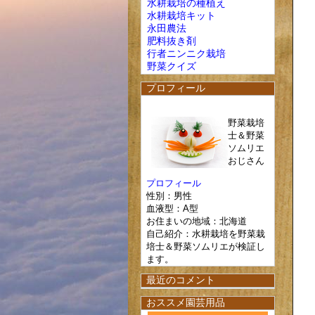
水耕栽培の種植え
水耕栽培キット
永田農法
肥料抜き剤
行者ニンニク栽培
野菜クイズ
プロフィール
野菜栽培
士＆野菜
ソムリエ
おじさん
プロフィール
性別：男性
血液型：A型
お住まいの地域：北海道
自己紹介：水耕栽培を野菜栽
培士＆野菜ソムリエが検証し
ます。
最近のコメント
おススメ園芸用品