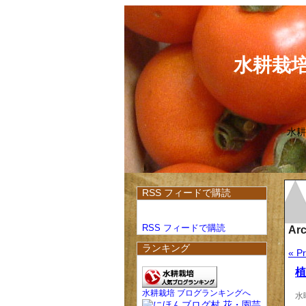
水耕栽
水耕
RSS フィードで購読
RSS フィードで購読
Arc
ランキング
« Pr
植
水耕栽培 ブログランキングへ
水曜