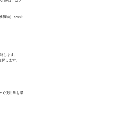
やかん酸は、塩と
物）やsalt
機能します。
分解します。
割合で使用量を増