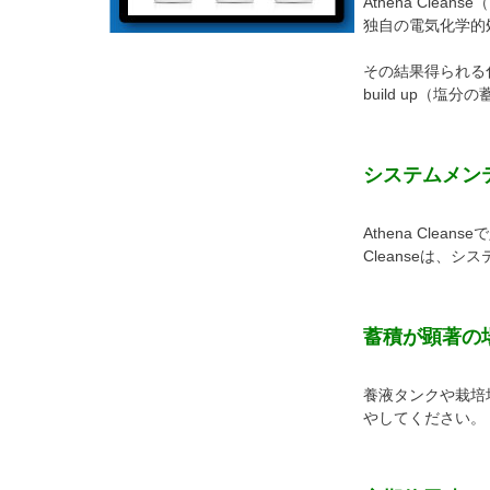
Athena Cl
独自の電気化学的
その結果得られる
build up（塩
システムメン
Athena Cl
Cleanseは
蓄積が顕著の
養液タンクや栽培培
やしてください。