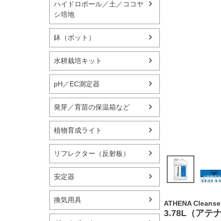
ハイドロボール／土／ココヤ
シ培地
鉢（ポット）
水耕栽培キット
pH／EC測定器
発芽／育苗の保温箱など
植物育成ライト
リフレクター（反射板）
安定器
換気用具
ATHENA Cl
3.78L（ア