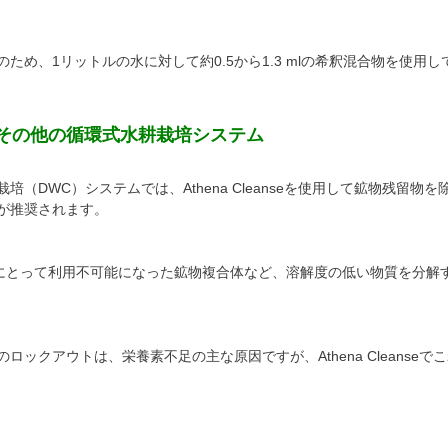
ため、1リットルの水に対して約0.5から1.3 mlの希釈混合物を使用
びその他の循環式水耕栽培システム
培（DWC）システムでは、Athena Cleanseを使用して鉱物残留物
が推奨されます。
、植物にとって利用不可能になった鉱物複合体など、溶解度の低い物質を分解
ロックアウトは、栄養素不足の主な原因ですが、Athena Cleanseで