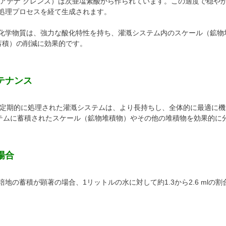
eanse（アテナ クレンズ）は次亜塩素酸から作られています。この適度で穏
処理プロセスを経て生成されます。
化学物質は、強力な酸化特性を持ち、灌漑システム内のスケール（鉱物堆積
分の蓄積）の削減に効果的です。
テナンス
eanseで定期的に処理された灌漑システムは、より長持ちし、全体的に最適に
、システムに蓄積されたスケール（鉱物堆積物）やその他の堆積物を効果的に
場合
地の蓄積が顕著の場合、1リットルの水に対して約1.3から2.6 mlの