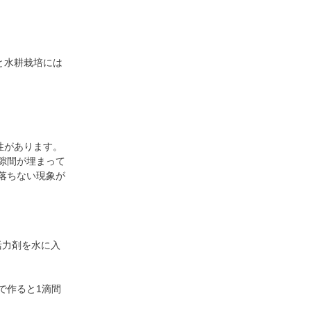
と水耕栽培には
性があります。
隙間が埋まって
落ちない現象が
の活力剤を水に入
で作ると1滴間