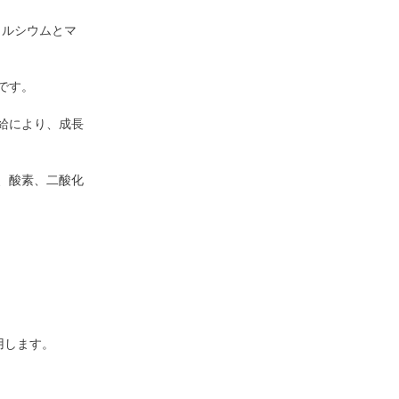
カルシウムとマ
です。
給により、成長
、酸素、二酸化
。
用します。