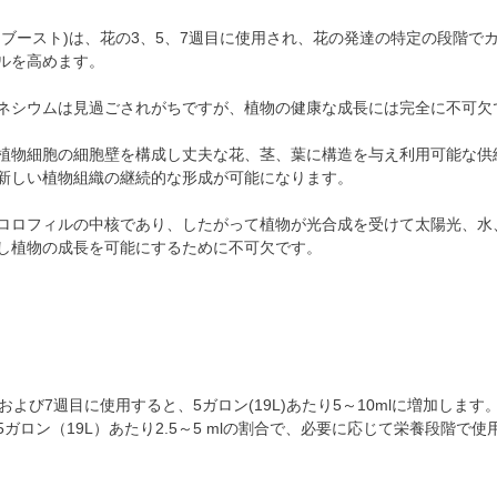
(マースブースト)は、花の3、5、7週目に使用され、花の発達の特定の段階で
ルを高めます。
ネシウムは見過ごされがちですが、植物の健康な成長には完全に不可欠
植物細胞の細胞壁を構成し丈夫な花、茎、葉に構造を与え利用可能な供
新しい植物組織の継続的な形成が可能になります。
ロロフィルの中核であり、したがって植物が光合成を受けて太陽光、水
し植物の成長を可能にするために不可欠です。
および7週目に使用すると、5ガロン(19L)あたり5～10mlに増加します
ガロン（19L）あたり2.5～5 mlの割合で、必要に応じて栄養段階で使