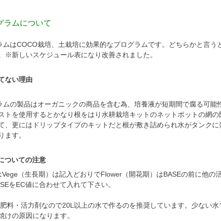
ログラムについて
ログラムはCOCO栽培、土栽培に効果的なプログラムです。どちらかと言う
。※新しいスケジュール表になり改善されました。
てない理由
ログラムの製品はオーガニックの商品を含む為、培養液が短期間で腐る可能
ストを使用するとかなり根をはり水耕栽培キットのネットポットの網の
て、更にはドリップタイプのキットだと根が敷き詰められ水がタンクに
ります。
用についての注意
はVege（生長期）は記入どおりでFlower（開花期）はBASEの前に他
SEをEC値に合わせて入れて下さい。
濃度肥料・活力剤なので20L以上の水で作るのを推奨しています。少ない水
焼けの原因になります。