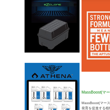
MassBoost
MassBoost
発育を促進する植