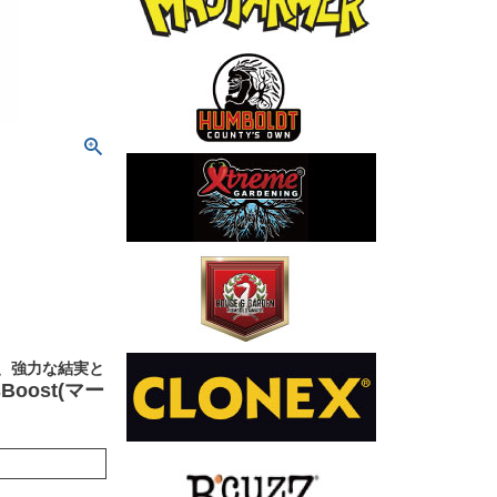
ぎ、強力な結実と
Boost(マー