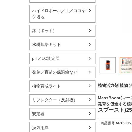
ハイドロボール／土／ココヤ
シ培地
鉢（ポット）
水耕栽培キット
pH／EC測定器
発芽／育苗の保温箱など
植物活力剤 植物 
植物育成ライト
MassBoost
リフレクター（反射板）
発育を促進する植
スブースト)2
安定器
商品番号
AP16005
換気用具