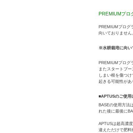
PREMIUMプ
PREMIUMプ
向いておりません
※水耕栽培に向い
PREMIUMプ
またスタートブー
しまい根を傷つけ
起きる可能性があ
■APTUSのご使
BASEの使用方法
れた後に最後にBA
APTUSは超高
違えただけで肥料