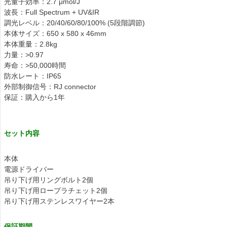
光量子効率：2.7 μmol/J
波長：Full Spectrum + UV&IR
調光レベル：20/40/60/80/100% (5段階調節)
本体サイズ：650 x 580 x 46mm
本体重量：2.8kg
力量：>0.97
寿命：>50,000時間
防水レート：IP65
外部制御信号：RJ connector
保証：購入から1年
セット内容
本体
電源ドライバー
吊り下げ用リングボルト2個
吊り下げ用ロープラチェット2個
吊り下げ用ステンレスワイヤー2本
保証期間