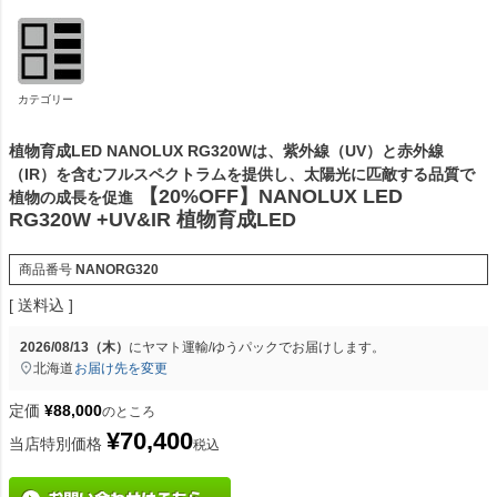
カテゴリー
植物育成LED NANOLUX RG320Wは、紫外線（UV）と赤外線
（IR）を含むフルスペクトラムを提供し、太陽光に匹敵する品質で
【20%OFF】NANOLUX LED
植物の成長を促進
RG320W +UV&IR 植物育成LED
商品番号
NANORG320
送料込
2026/08/13（木）
に
ヤマト運輸/ゆうパック
でお届けします。
北海道
お届け先を変更
定価
¥
88,000
のところ
¥
70,400
当店特別価格
税込