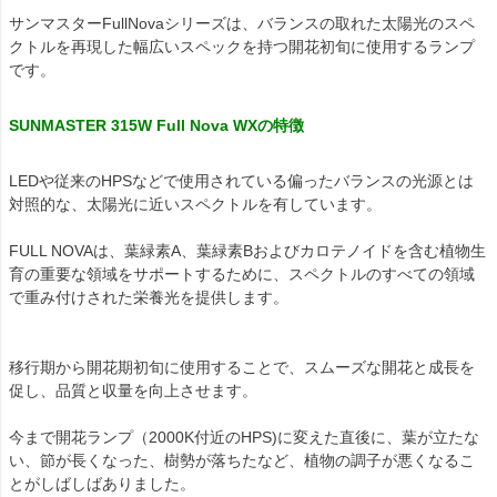
サンマスターFullNovaシリーズは、バランスの取れた太陽光のスペ
クトルを再現した幅広いスペックを持つ開花初旬に使用するランプ
です。
SUNMASTER 315W Full Nova WXの特徴
LEDや従来のHPSなどで使用されている偏ったバランスの光源とは
対照的な、太陽光に近いスペクトルを有しています。
FULL NOVAは、葉緑素A、葉緑素Bおよびカロテノイドを含む植物生
育の重要な領域をサポートするために、スペクトルのすべての領域
で重み付けされた栄養光を提供します。
移行期から開花期初旬に使用することで、スムーズな開花と成長を
促し、品質と収量を向上させます。
今まで開花ランプ（2000K付近のHPS)に変えた直後に、葉が立たな
い、節が長くなった、樹勢が落ちたなど、植物の調子が悪くなるこ
とがしばしばありました。