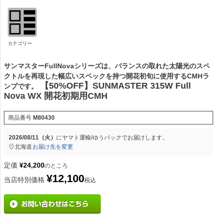
カテゴリー
サンマスターFullNovaシリーズは、バランスの取れた太陽光のスペ
クトルを再現した幅広いスペックを持つ開花初旬に使用するCMHラ
【50%OFF】SUNMASTER 315W Full
ンプです。
Nova WX 開花初期用CMH
商品番号
M80430
2026/08/11（火）
に
ヤマト運輸/ゆうパック
でお届けします。
北海道
お届け先を変更
定価
¥
24,200
のところ
¥
12,100
当店特別価格
税込