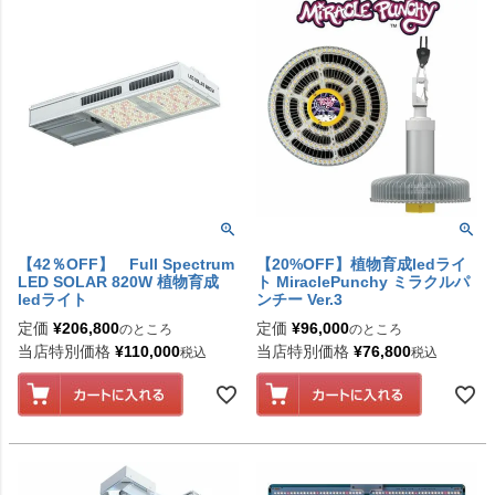
【42％OFF】 Full Spectrum
【20%OFF】植物育成ledライ
LED SOLAR 820W 植物育成
ト MiraclePunchy ミラクルパ
ledライト
ンチー Ver.3
定価
¥
206,800
定価
¥
96,000
のところ
のところ
当店特別価格
¥
110,000
当店特別価格
¥
76,800
税込
税込