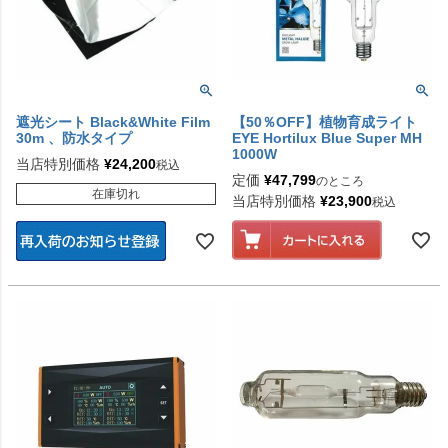
遮光シート Black&White Film
【50％OFF】植物育成ライト
30m 、防水タイプ
EYE Hortilux Blue Super MH
1000W
当店特別価格
¥
24,200
税込
定価
¥
47,799
のところ
在庫切れ
当店特別価格
¥
23,900
税込