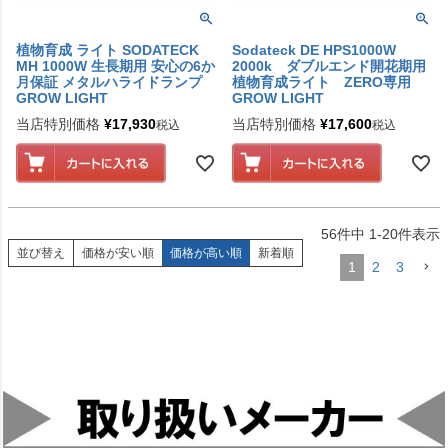
植物育成 ライト SODATECK
Sodateck DE HPS1000W
MH 1000W 生長期用 安心の6か
2000k ダブルエンド開花期用
月保証 メタルハライドランプ
植物育成ライト ZERO専用
GROW LIGHT
GROW LIGHT
当店特別価格
¥
17,930
当店特別価格
¥
17,600
税込
税込
56
件中
1
-
20
件表示
並び替え
価格が安い順
価格が高い順
新着順
1
2
3