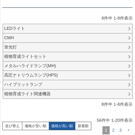
8
件中
1
-
8
件表示
LEDライト
CMH
蛍光灯
植物育成ライトセット
メタルハライドランプ(MH)
高圧ナトリウムランプ(HPS)
ハイブリットランプ
植物育成ライト関連機器
8
件中
1
-
8
件表示
56
件中
1
-
20
件表示
並び替え
価格が安い順
価格が高い順
新着順
1
2
3