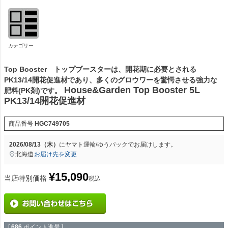
カテゴリー
Top Booster トップブースターは、開花期に必要とされる
PK13/14開花促進材であり、多くのグロウワーを驚愕させる強力な
House&Garden Top Booster 5L
肥料(PK剤)です。
PK13/14開花促進材
商品番号
HGC749705
2026/08/13（木）
に
ヤマト運輸/ゆうパック
でお届けします。
北海道
お届け先を変更
¥
15,090
当店特別価格
税込
[
686
ポイント進呈 ]