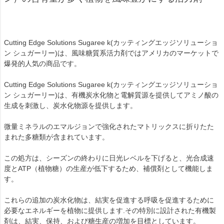
Cutting Edge Solutions Sugaree k(カッティングエッジソリューショ
ン シュガーリー)は、風味糖質系活力剤ではアメリカのマーケットで
爆発的人気の商品です。
Cutting Edge Solutions Sugaree k(カッティングエッジソリューショ
ン シュガーリー)は、有機炭水化物と電解質源を提供してアミノ酸の
生成を刺激し、炭水化物源を提供します。
微量ミネラルのエマルジョンで強化されたマトリックスに折りたた
まれた多糖類が含まれています。
この処方は、シーズンの終わりに日光レベルを下げると、光合成速
度とATP（植物糖）の生産が低下するため、補償剤として機能しま
す。
これらの追加の炭水化物は、結実を促進する呼吸を促進するために
必要なエネルギーを植物に提供します.その特別に設計された有機製
剤は、結実、保持、および糖生産の増加を目標としています。