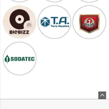
ペー
ジト