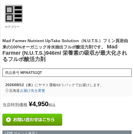
カテゴリー
Mad Farmer Nutrient UpTake Solution（N.U.T.S.）フミン頁岩由
Mad
来の100%オーガニック冷水抽出フルボ酸活力剤です。
Farmer (N.U.T.S.)946ml 栄養素の吸収が最大化され
るフルボ酸活力剤
商品番号
MFNATS1QT
2026/08/12（水）
に
ヤマト運輸/ゆうパック
でお届けします。
北海道
お届け先を変更
¥
4,950
当店特別価格
税込
[
225
ポイント進呈 ]