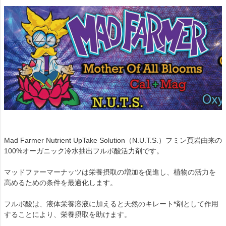
Mad Farmer Nutrient UpTake Solution（N.U.T.S.）フミン頁岩由来の
100%オーガニック冷水抽出フルボ酸活力剤です。
マッドファーマーナッツは栄養摂取の増加を促進し、植物の活力を
高めるための条件を最適化します。
フルボ酸は、液体栄養溶液に加えると天然のキレート*剤として作用
することにより、栄養摂取を助けます。