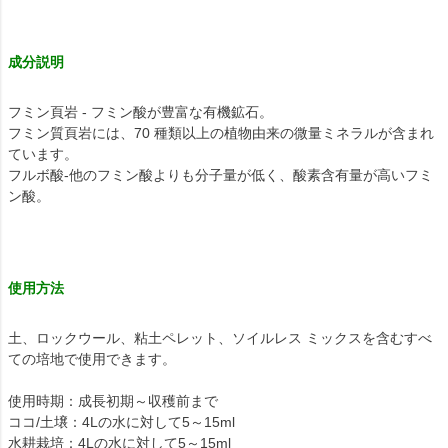
成分説明
フミン頁岩 - フミン酸が豊富な有機鉱石。
フミン質頁岩には、70 種類以上の植物由来の微量ミネラルが含まれ
ています。
フルボ酸-他のフミン酸よりも分子量が低く、酸素含有量が高いフミ
ン酸。
使用方法
土、ロックウール、粘土ペレット、ソイルレス ミックスを含むすべ
ての培地で使用できます。
使用時期：成長初期～収穫前まで
ココ/土壌：4Lの水に対して5～15ml
水耕栽培：4Lの水に対して5～15ml