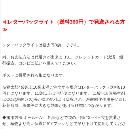
≪レターパックライト（送料360円）で発送される方
≫
レターパックライトは寝太郎3袋までです。
尚、お支払方法は代引きが出来ません。クレジットカード決済、銀
行振込、コンビニ払いを選んでください。
ポストに投函される形になります。
※寝太郎4袋以上10袋未満ご注文する場合はレターパック（送料510
円）になります。11袋以上は宅配便になります。 二酸化炭素発生剤
はCO2(炭酸ガス)等が葉の気孔より吸収され、炭酸同化作用を促進し
花芽形成、着果等に大きな効果があり収穫増につながります。
◆施用方法:ボールペン、鉛筆などで袋の上部に3～8ヶ穴を貫通さ
せ、植物より高い位置にS字フックなどで吊り下げて使用してくださ