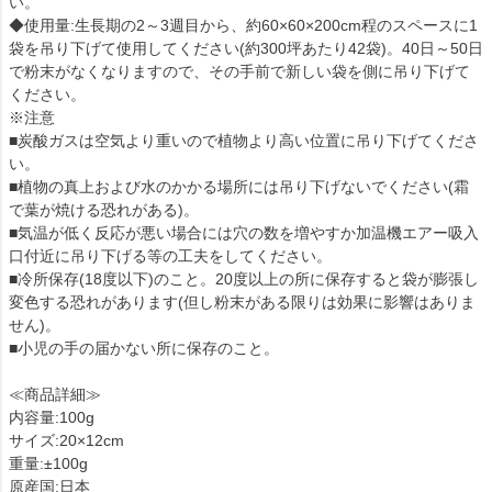
い。
◆使用量:生長期の2～3週目から、約60×60×200cm程のスペースに1
袋を吊り下げて使用してください(約300坪あたり42袋)。40日～50日
で粉末がなくなりますので、その手前で新しい袋を側に吊り下げて
ください。
※注意
■炭酸ガスは空気より重いので植物より高い位置に吊り下げてくださ
い。
■植物の真上および水のかかる場所には吊り下げないでください(霜
で葉が焼ける恐れがある)。
■気温が低く反応が悪い場合には穴の数を増やすか加温機エアー吸入
口付近に吊り下げる等の工夫をしてください。
■冷所保存(18度以下)のこと。20度以上の所に保存すると袋が膨張し
変色する恐れがあります(但し粉末がある限りは効果に影響はありま
せん)。
■小児の手の届かない所に保存のこと。
≪商品詳細≫
内容量:100g
サイズ:20×12cm
重量:±100g
原産国:日本