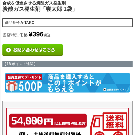
合成を促進させる炭酸ガス発生剤
炭酸ガス発生剤「寝太郎 1袋」
商品番号
A-TARO
¥
396
当店特別価格
税込
[
18
ポイント進呈 ]