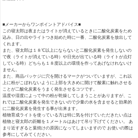
■メーカーからワンポイントアドバイス■
この寝太郎は夜またはライトが消えているときに二酸化炭素をため
込み、日の出やライトつき始めた時に一番、二酸化炭素を放出して
くれます。
また、寝太郎は１８℃以上にならないと二酸化炭素を発生しないの
で夜（ライトが消えている時）や日光が出ている時（ライトが点灯
している時）どちらも１８度以上の環境を作ってあげなけれないけ
ません。
また、商品パッケジに穴を開けるマークがついていますが、これ以
上に粉がこぼれないように上部を大きめに開けて酸素に触れさせる
ことが二酸化炭素をうまく発生させるコツです。
温度や湿度によって中の粉が乾燥してしまうことがありますが、こ
れでは二酸化炭素を発生できないので少量の水を含ませると効果的
に二酸化炭素を発生する事が出来ます。
植物育成ライトを使っている方は特に気を付けていただきたい点は
植物と寝太郎の距離を１メートルはあけて吊り下げてください。 あ
まり近すぎると葉焼けの原因になってしまいますので お使いの際は
参考にしてみてください。