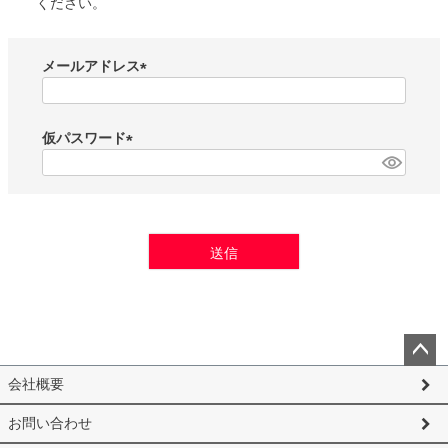
ください。
メールアドレス
(
必
須
仮パスワード
)
(
必
須
)
送信
ペー
会社概要
ジト
ップ
お問い合わせ
へ