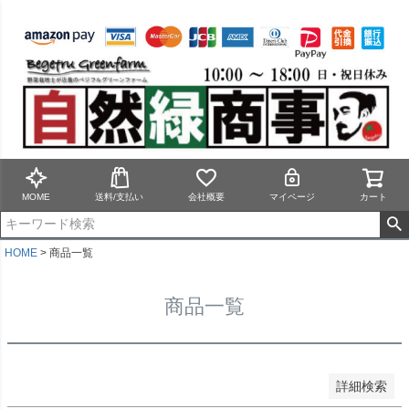
バンドル販売
予約商品
予約商品のみを表示
並び順
新着順
MOME
送料/支払い
会社概要
マイページ
カート
登録順
価格が安い順
価格が高い順
HOME
商品一覧
優先度順
レビュー順
商品一覧
キーワードヒット順
検索
詳細検索