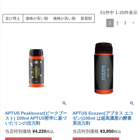
51
件中
1
-
20
件表示
並び替え
価格が安い順
価格が高い順
新着順
1
2
3
APTUS Peakboost(ピークブー
APTUS Ecozen(アプタス エコ
スト) 100ml APTUS哲学に基づ
ゼン)100ml は超高濃度の酵素
いたリンの活力剤
系活力剤
当店特別価格
¥
4,220
当店特別価格
¥
3,850
税込
税込