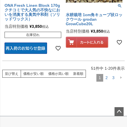
ONA Fresh Linen Block 170g
クチコミで大人気の不快なにお
いを消臭する臭気中和剤（ソリ
水耕栽培 1cm角キューブ状ロッ
ッドワックス）
クウール grodan
GrowCube20L
当店特別価格
¥
3,850
税込
当店特別価格
¥
3,850
税込
在庫切れ
51
件中
1
-
20
件表示
並び替え
価格が安い順
価格が高い順
新着順
1
2
3
ペー
ジト