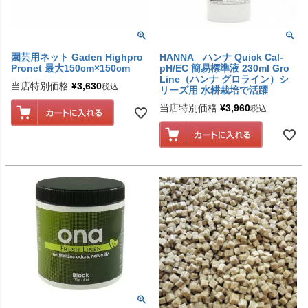
園芸用ネット Gaden Highpro
HANNA ハンナ Quick Cal-
Pronet 最大150cm×150cm
pH/EC 簡易標準液 230ml Gro
Line（ハンナ グロライン）シ
当店特別価格
¥
3,630
税込
リーズ用 水耕栽培で活躍
当店特別価格
¥
3,960
税込