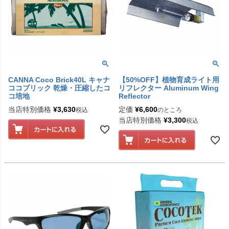
CANNA Coco Brick40L キャナ
【50%OFF】植物育成ライト用
ココブリック 乾燥・圧縮したコ
リフレクター Aluminum Wing
コ培地
Reflector
当店特別価格
¥
3,630
定価
¥
6,600
税込
のところ
当店特別価格
¥
3,300
税込