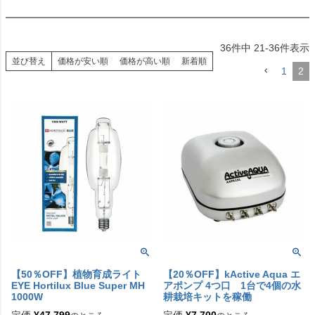
36
件中
21
-
36
件表示
並び替え
価格が安い順
価格が高い順
新着順
1
2
【50％OFF】植物育成ライト
【20％OFF】kActive Aqua エ
EYE Hortilux Blue Super MH
アポンプ 4つ口 1台で4個の水
1000W
耕栽培キットを稼働