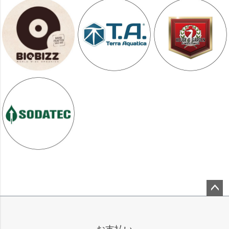
ペー
ジト
ップ