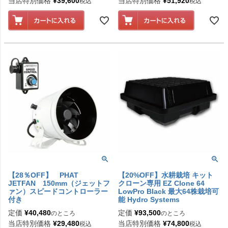
当店特別価格
¥
39,600
当店特別価格
¥
51,920
税込
税込
【28％OFF】 PHAT
【20%OFF】水耕栽培 キット
JETFAN 150mm（ジェットフ
クローン専用 EZ Clone 64
ァン）スピードコントローラー
LowPro Black 最大64株栽培可
付き
能 Hydro Systems
定価
¥
40,480
定価
¥
93,500
のところ
のところ
当店特別価格
¥
29,480
当店特別価格
¥
74,800
税込
税込