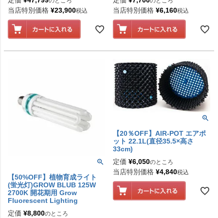
定価
¥
47,799
定価
¥
7,700
のところ
のところ
当店特別価格
¥
23,900
当店特別価格
¥
6,160
税込
税込
【20％OFF】AIR-POT エアポ
ット 22.1L(直径35.5×高さ
33cm)
定価
¥
6,050
のところ
当店特別価格
¥
4,840
税込
【50%OFF】植物育成ライト
(蛍光灯)GROW BLUB 125W
2700K 開花期用 Grow
Fluorescent Lighting
定価
¥
8,800
のところ