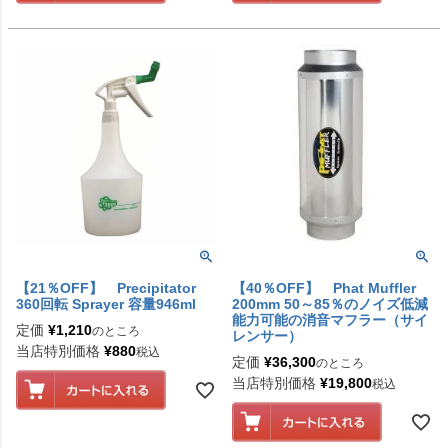
【21％OFF】 Precipitator
【40％OFF】 Phat Muffler
360回転 Sprayer 容量946ml
200mm 50～85％のノイズ低減
能力可能の消音マフラー（サイ
定価
¥
1,210
のところ
レンサー）
当店特別価格
¥
880
税込
定価
¥
36,300
のところ
当店特別価格
¥
19,800
税込