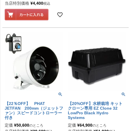
当店特別価格
¥
4,400
税込
【22％OFF】 PHAT
【20%OFF】水耕栽培 キット
JETFAN 200mm（ジェットフ
クローン専用 EZ Clone 32
ァン）スピードコントローラー
LowPro Black Hydro
付き
Systems
定価
¥
50,600
定価
¥
64,900
のところ
のところ